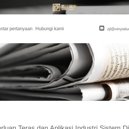
ntar pertanyaan
Hubungi kami
zjl@xinyia
luan Teras dan Aplikasi Industri Sistem Di