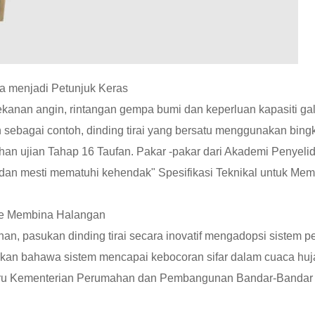
a menjadi Petunjuk Keras
ekanan angin, rintangan gempa bumi dan keperluan kapasiti ga
n sebagai contoh, dinding tirai yang bersatu menggunakan bing
ahan ujian Tahap 16 Taufan. Pakar -pakar dari Akademi Penye
ai dan mesti mematuhi kehendak" Spesifikasi Teknikal untuk Mem
ple Membina Halangan
, pasukan dinding tirai secara inovatif mengadopsi sistem pen
kkan bahawa sistem mencapai kebocoran sifar dalam cuaca huj
aru Kementerian Perumahan dan Pembangunan Bandar-Bandar m