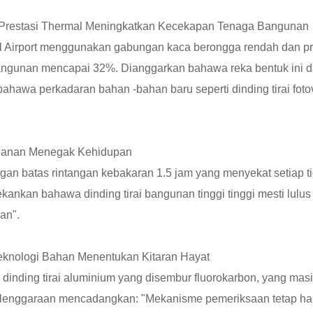
 Prestasi Thermal Meningkatkan Kecekapan Tenaga Bangunan
nal Airport menggunakan gabungan kaca berongga rendah dan pr
angunan mencapai 32%. Dianggarkan bahawa reka bentuk ini 
 bahawa perkadaran bahan -bahan baru seperti dinding tirai fot
ahanan Menegak Kehidupan
ngan batas rintangan kebakaran 1.5 jam yang menyekat setiap t
ankan bahawa dinding tirai bangunan tinggi tinggi mesti lulus
an".
eknologi Bahan Menentukan Kitaran Hayat
ding tirai aluminium yang disembur fluorokarbon, yang masih
yelenggaraan mencadangkan: "Mekanisme pemeriksaan tetap h