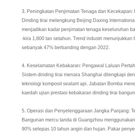
3. Peningkatan Penjimatan Tenaga dan Kecekapan:
Dinding tirai melengkung Beijing Daxing Internatio
menjadikan kadar penjimatan tenaga keseluruhan b
-kira 1,800 tan setahun. Trend industri menunjukkan
sebanyak 47% berbanding dengan 2022.
4. Keselamatan Kebakaran: Pengawal Laluan Pert
Sistem dinding tirai menara Shanghai dilengkapi de
teknologi komposit sealant api. Jabatan Bomba menek
kaedah ujian prestasi kebakaran dinding tirai bangun
5. Operasi dan Penyelenggaraan Jangka Panjang: T
Bangunan mercu tanda di Guangzhou menggunakan din
90% selepas 10 tahun angin dan hujan. Pakar pen