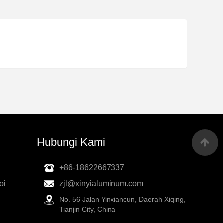
Hubungi Kami
+86-18622667337
oi
zjl@xinyialuminum.com
No. 56 Jalan Yinxiancun, Daerah Xiqing,
Tianjin City, China