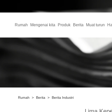
Rumah
Mengenai kita
Produk
Berita
Muat turun
Ha
Rumah
>
Berita
>
Berita Industri
Lima Keper