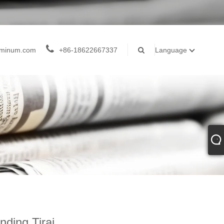
luminum.com
+86-18622667337
Language
nding Tirai