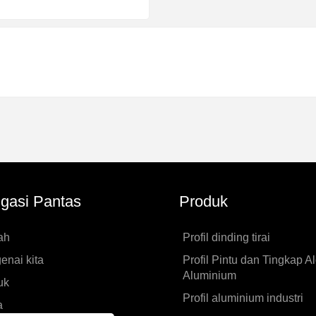
gasi Pantas
Produk
ah
Profil dinding tirai
nai kita
Profil Pintu dan Tingkap Al
Aluminium
uk
Profil aluminium industri
a