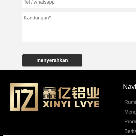
menyerahkan
Navi
Rum
Menge
Prod
Berit