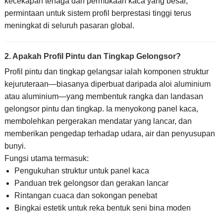
kecekapan tenaga dan permukaan kaca yang besar,
permintaan untuk sistem profil berprestasi tinggi terus
meningkat di seluruh pasaran global.
2. Apakah Profil Pintu dan Tingkap Gelongsor?
Profil pintu dan tingkap gelangsar ialah komponen struktur
kejuruteraan—biasanya diperbuat daripada aloi aluminium
atau aluminium—yang membentuk rangka dan landasan
gelongsor pintu dan tingkap. Ia menyokong panel kaca,
membolehkan pergerakan mendatar yang lancar, dan
memberikan pengedap terhadap udara, air dan penyusupan
bunyi.
Fungsi utama termasuk:
Pengukuhan struktur untuk panel kaca
Panduan trek gelongsor dan gerakan lancar
Rintangan cuaca dan sokongan penebat
Bingkai estetik untuk reka bentuk seni bina moden