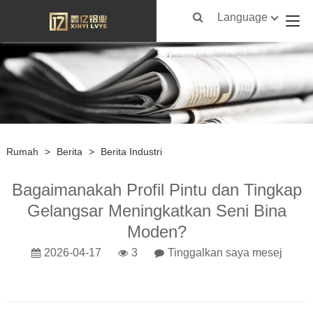
Language
Rumah
>
Berita
>
Berita Industri
Bagaimanakah Profil Pintu dan Tingkap
Gelangsar Meningkatkan Seni Bina
Moden?
2026-04-17
3
Tinggalkan saya mesej