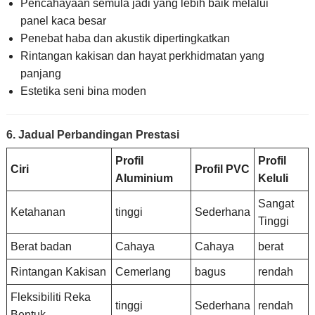
Pencahayaan semula jadi yang lebih baik melalui
panel kaca besar
Penebat haba dan akustik dipertingkatkan
Rintangan kakisan dan hayat perkhidmatan yang
panjang
Estetika seni bina moden
6. Jadual Perbandingan Prestasi
Profil
Profil
Ciri
Profil PVC
Aluminium
Keluli
Sangat
Ketahanan
tinggi
Sederhana
Tinggi
Berat badan
Cahaya
Cahaya
berat
Rintangan Kakisan
Cemerlang
bagus
rendah
Fleksibiliti Reka
tinggi
Sederhana
rendah
Bentuk