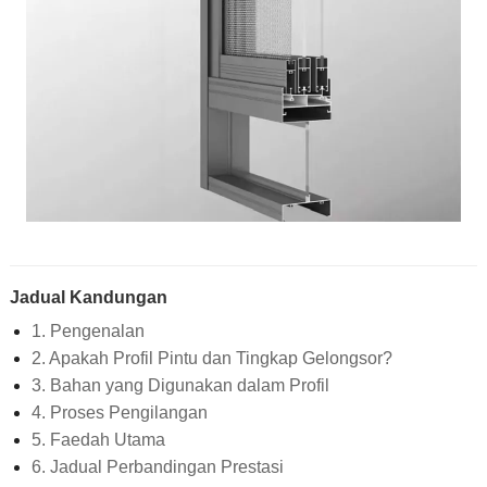
Jadual Kandungan
1. Pengenalan
2. Apakah Profil Pintu dan Tingkap Gelongsor?
3. Bahan yang Digunakan dalam Profil
4. Proses Pengilangan
5. Faedah Utama
6. Jadual Perbandingan Prestasi