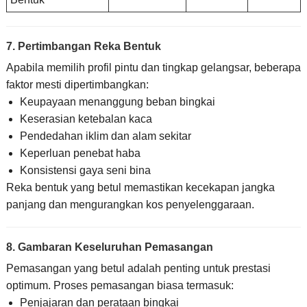
7. Pertimbangan Reka Bentuk
Apabila memilih profil pintu dan tingkap gelangsar, beberapa
faktor mesti dipertimbangkan:
Keupayaan menanggung beban bingkai
Keserasian ketebalan kaca
Pendedahan iklim dan alam sekitar
Keperluan penebat haba
Konsistensi gaya seni bina
Reka bentuk yang betul memastikan kecekapan jangka
panjang dan mengurangkan kos penyelenggaraan.
8. Gambaran Keseluruhan Pemasangan
Pemasangan yang betul adalah penting untuk prestasi
optimum. Proses pemasangan biasa termasuk:
Penjajaran dan perataan bingkai