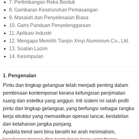
7. Pertimbangan Reka Bentuk
8. Gambaran Keseluruhan Pemasangan
9. Masalah dan Penyelesaian Biasa
10. Garis Panduan Penyelenggaraan
11. Aplikasi Industri
12. Mengapa Memilih Tianjin Xinyi Aluminium Co., Ltd.
13. Soalan Lazim
14. Kesimpulan
1. Pengenalan
Pintu dan tingkap gelangsar telah menjadi penting dalam
pembinaan kontemporari kerana kefungsian penjimatan
ruang dan estetika yang anggun. Inti sistem ini ialah profil
pintu dan tingkap gelangsar, yang berfungsi sebagai rangka
kerja struktur yang memastikan operasi lancar, kestabilan
dan ketahanan jangka panjang.
Apabila trend seni bina beralih ke arah minimalism,