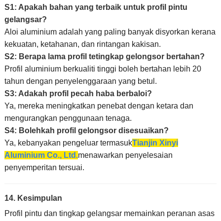
S1: Apakah bahan yang terbaik untuk profil pintu
gelangsar?
Aloi aluminium adalah yang paling banyak disyorkan kerana
kekuatan, ketahanan, dan rintangan kakisan.
S2: Berapa lama profil tetingkap gelongsor bertahan?
Profil aluminium berkualiti tinggi boleh bertahan lebih 20
tahun dengan penyelenggaraan yang betul.
S3: Adakah profil pecah haba berbaloi?
Ya, mereka meningkatkan penebat dengan ketara dan
mengurangkan penggunaan tenaga.
S4: Bolehkah profil gelongsor disesuaikan?
Ya, kebanyakan pengeluar termasuk
Tianjin Xinyi
Aluminium Co., Ltd.
menawarkan penyelesaian
penyemperitan tersuai.
14. Kesimpulan
Profil pintu dan tingkap gelangsar memainkan peranan asas