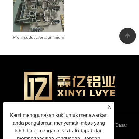
Profil sudut aloi aluminium
X
Kami menggunakan kuki untuk menawarkan
anda pengalaman menyemak imbas yang
Links
Sitemap
RSS
XML
Dasar
lebih baik, menganalisis trafik tapak dan
memperibadikan kandungan. Dengan